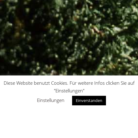
TRAUNSTEINBLICK
Diese Website benutzt Cookies. Für weitere Infos clicken Sie auf
"Einstellungen"
SCHMID BAUGRUPPE
Einstellungen
Einverstanden
DREI OBJEKTE,