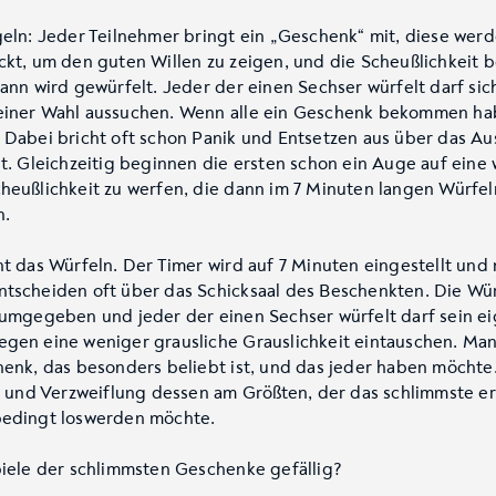
geln: Jeder Teilnehmer bringt ein „Geschenk“ mit, diese werd
ckt, um den guten Willen zu zeigen, und die Scheußlichkeit 
ann wird gewürfelt. Jeder der einen Sechser würfelt darf sic
iner Wahl aussuchen. Wenn alle ein Geschenk bekommen ha
 Dabei bricht oft schon Panik und Entsetzen aus über das A
it. Gleichzeitig beginnen die ersten schon ein Auge auf eine
heußlichkeit zu werfen, die dann im 7 Minuten langen Würfe
n.
nt das Würfeln. Der Timer wird auf 7 Minuten eingestellt und
tscheiden oft über das Schicksaal des Beschenkten. Die Wü
rumgegeben und jeder der einen Sechser würfelt darf sein e
gen eine weniger grausliche Grauslichkeit eintauschen. Ma
henk, das besonders beliebt ist, und das jeder haben möchte
ik und Verzweiflung dessen am Größten, der das schlimmste er
edingt loswerden möchte.
piele der schlimmsten Geschenke gefällig?