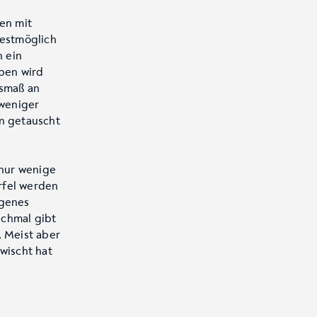
en mit
bestmöglich
h ein
ben wird
usmaß an
 weniger
ln getauscht
 nur wenige
rfel werden
igenes
nchmal gibt
. Meist aber
wischt hat