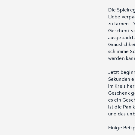
Die Spielre
Liebe verpa
zu tarnen. D
Geschenk se
ausgepackt.
Grauslichke
schlimme Sc
werden kan
Jetzt begin
Sekunden en
im Kreis he
Geschenk ge
es ein Gesc
ist die Pan
und das unb
Einige Beis