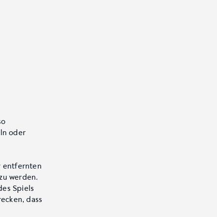
so
ln oder
r entfernten
 zu werden.
des Spiels
recken, dass